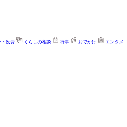
ー・投資
くらしの相談
行事
おでかけ
エンタメ