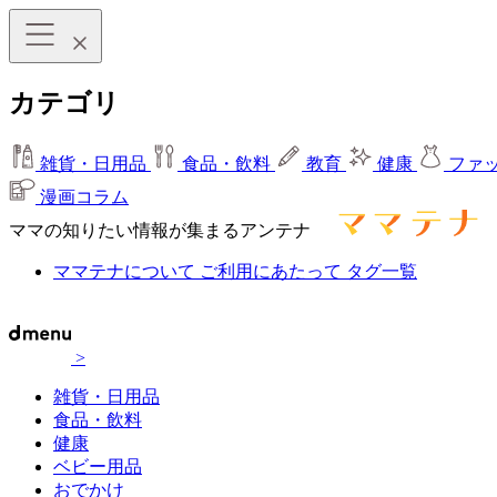
カテゴリ
雑貨・日用品
食品・飲料
教育
健康
ファ
漫画コラム
ママの知りたい情報が集まるアンテナ
ママテナについて
ご利用にあたって
タグ一覧
>
雑貨・日用品
食品・飲料
健康
ベビー用品
おでかけ