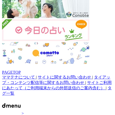
PAGETOP
ママテナについて
|
サイトに関するお問い合わせ
|
タイアッ
プ・コンテンツ配信等に関するお問い合わせ
|
サイトご利用
にあたって（ご利用端末からの外部送信のご案内含む）
|
タ
グ一覧
>