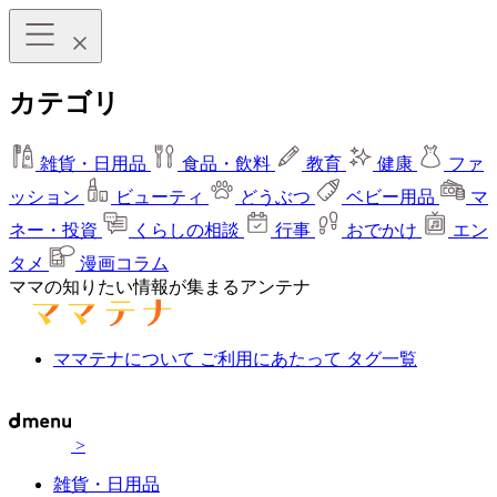
カテゴリ
雑貨・日用品
食品・飲料
教育
健康
ファ
ッション
ビューティ
どうぶつ
ベビー用品
マ
ネー・投資
くらしの相談
行事
おでかけ
エン
タメ
漫画コラム
ママの知りたい情報が集まるアンテナ
ママテナについて
ご利用にあたって
タグ一覧
>
雑貨・日用品