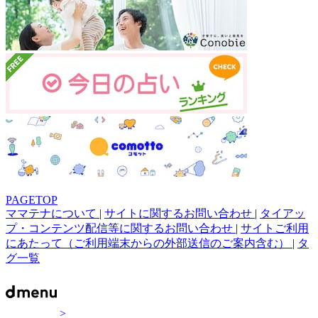
PAGETOP
ママテナについて
|
サイトに関するお問い合わせ
|
タイアッ
プ・コンテンツ配信等に関するお問い合わせ
|
サイトご利用
にあたって（ご利用端末からの外部送信のご案内含む）
|
タ
グ一覧
>