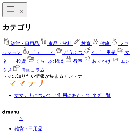
カテゴリ
雑貨・日用品
食品・飲料
教育
健康
ファ
ッション
ビューティ
どうぶつ
ベビー用品
マ
ネー・投資
くらしの相談
行事
おでかけ
エン
タメ
漫画コラム
ママの知りたい情報が集まるアンテナ
ママテナについて
ご利用にあたって
タグ一覧
>
雑貨・日用品