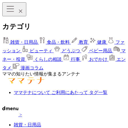
カテゴリ
雑貨・日用品
食品・飲料
教育
健康
ファ
ッション
ビューティ
どうぶつ
ベビー用品
マ
ネー・投資
くらしの相談
行事
おでかけ
エン
タメ
漫画コラム
ママの知りたい情報が集まるアンテナ
ママテナについて
ご利用にあたって
タグ一覧
>
雑貨・日用品