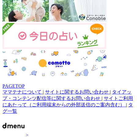
PAGETOP
ママテナについて
|
サイトに関するお問い合わせ
|
タイアッ
プ・コンテンツ配信等に関するお問い合わせ
|
サイトご利用
にあたって（ご利用端末からの外部送信のご案内含む）
|
タ
グ一覧
>