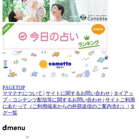
PAGETOP
ママテナについて
|
サイトに関するお問い合わせ
|
タイアッ
プ・コンテンツ配信等に関するお問い合わせ
|
サイトご利用
にあたって（ご利用端末からの外部送信のご案内含む）
|
タ
グ一覧
>