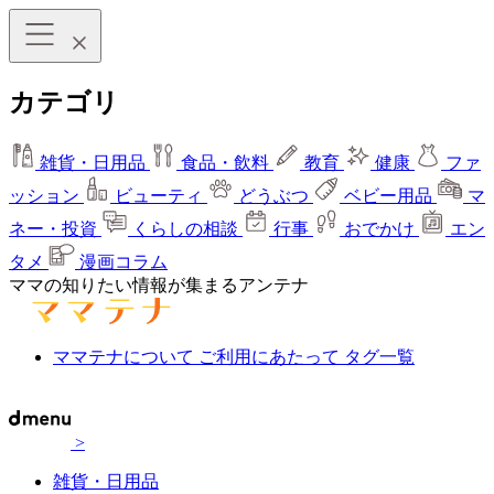
カテゴリ
雑貨・日用品
食品・飲料
教育
健康
ファ
ッション
ビューティ
どうぶつ
ベビー用品
マ
ネー・投資
くらしの相談
行事
おでかけ
エン
タメ
漫画コラム
ママの知りたい情報が集まるアンテナ
ママテナについて
ご利用にあたって
タグ一覧
>
雑貨・日用品