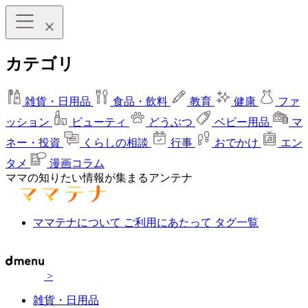
カテゴリ
雑貨・日用品
食品・飲料
教育
健康
ファ
ッション
ビューティ
どうぶつ
ベビー用品
マ
ネー・投資
くらしの相談
行事
おでかけ
エン
タメ
漫画コラム
ママの知りたい情報が集まるアンテナ
ママテナについて
ご利用にあたって
タグ一覧
>
雑貨・日用品