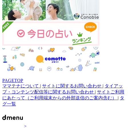
PAGETOP
ママテナについて
|
サイトに関するお問い合わせ
|
タイアッ
プ・コンテンツ配信等に関するお問い合わせ
|
サイトご利用
にあたって（ご利用端末からの外部送信のご案内含む）
|
タ
グ一覧
>