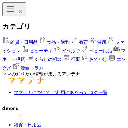
カテゴリ
雑貨・日用品
食品・飲料
教育
健康
ファ
ッション
ビューティ
どうぶつ
ベビー用品
マ
ネー・投資
くらしの相談
行事
おでかけ
エン
タメ
漫画コラム
ママの知りたい情報が集まるアンテナ
ママテナについて
ご利用にあたって
タグ一覧
>
雑貨・日用品