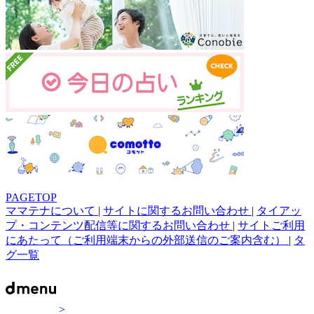
PAGETOP
ママテナについて
|
サイトに関するお問い合わせ
|
タイアッ
プ・コンテンツ配信等に関するお問い合わせ
|
サイトご利用
にあたって（ご利用端末からの外部送信のご案内含む）
|
タ
グ一覧
>