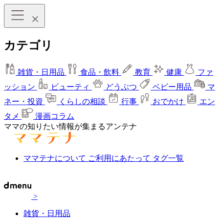
カテゴリ
雑貨・日用品
食品・飲料
教育
健康
ファ
ッション
ビューティ
どうぶつ
ベビー用品
マ
ネー・投資
くらしの相談
行事
おでかけ
エン
タメ
漫画コラム
ママの知りたい情報が集まるアンテナ
ママテナについて
ご利用にあたって
タグ一覧
>
雑貨・日用品