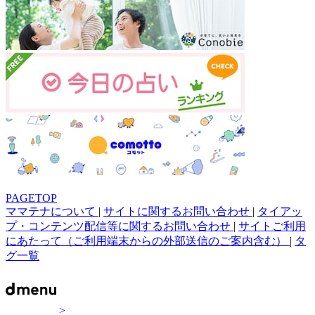
PAGETOP
ママテナについて
|
サイトに関するお問い合わせ
|
タイアッ
プ・コンテンツ配信等に関するお問い合わせ
|
サイトご利用
にあたって（ご利用端末からの外部送信のご案内含む）
|
タ
グ一覧
>