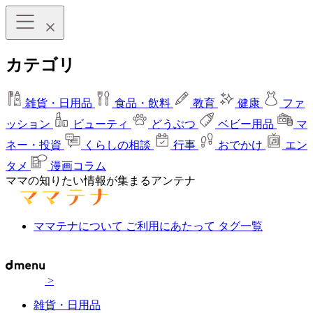
カテゴリ
雑貨・日用品
食品・飲料
教育
健康
ファ
ッション
ビューティ
どうぶつ
ベビー用品
マ
ネー・投資
くらしの相談
行事
おでかけ
エン
タメ
漫画コラム
ママの知りたい情報が集まるアンテナ
ママテナについて
ご利用にあたって
タグ一覧
>
雑貨・日用品