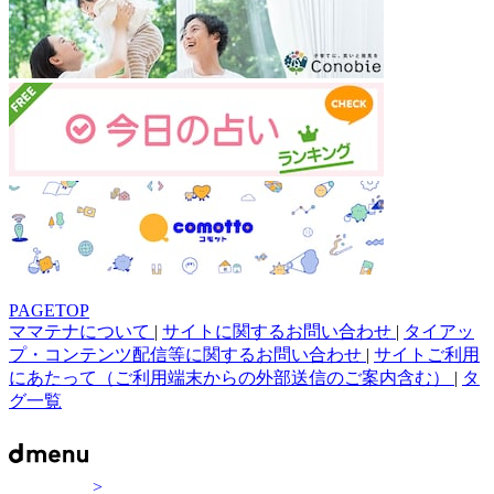
PAGETOP
ママテナについて
|
サイトに関するお問い合わせ
|
タイアッ
プ・コンテンツ配信等に関するお問い合わせ
|
サイトご利用
にあたって（ご利用端末からの外部送信のご案内含む）
|
タ
グ一覧
>