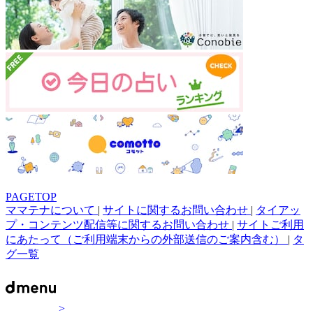
PAGETOP
ママテナについて
|
サイトに関するお問い合わせ
|
タイアッ
プ・コンテンツ配信等に関するお問い合わせ
|
サイトご利用
にあたって（ご利用端末からの外部送信のご案内含む）
|
タ
グ一覧
>