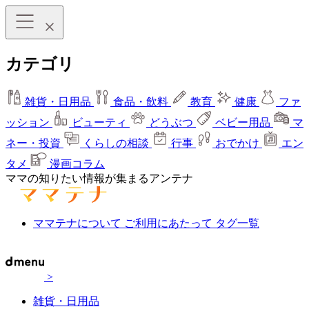
カテゴリ
雑貨・日用品
食品・飲料
教育
健康
ファ
ッション
ビューティ
どうぶつ
ベビー用品
マ
ネー・投資
くらしの相談
行事
おでかけ
エン
タメ
漫画コラム
ママの知りたい情報が集まるアンテナ
ママテナについて
ご利用にあたって
タグ一覧
>
雑貨・日用品