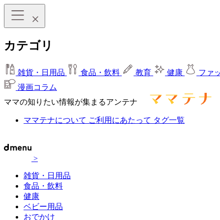
カテゴリ
雑貨・日用品
食品・飲料
教育
健康
ファ
漫画コラム
ママの知りたい情報が集まるアンテナ
ママテナについて
ご利用にあたって
タグ一覧
>
雑貨・日用品
食品・飲料
健康
ベビー用品
おでかけ