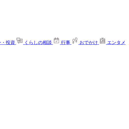
ー・投資
くらしの相談
行事
おでかけ
エンタメ