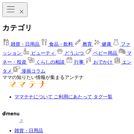
カテゴリ
雑貨・日用品
食品・飲料
教育
健康
ファ
ッション
ビューティ
どうぶつ
ベビー用品
マ
ネー・投資
くらしの相談
行事
おでかけ
エン
タメ
漫画コラム
ママの知りたい情報が集まるアンテナ
ママテナについて
ご利用にあたって
タグ一覧
>
雑貨・日用品