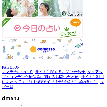
PAGETOP
ママテナについて
|
サイトに関するお問い合わせ
|
タイアッ
プ・コンテンツ配信等に関するお問い合わせ
|
サイトご利用
にあたって（ご利用端末からの外部送信のご案内含む）
|
タ
グ一覧
>