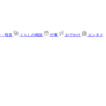
ー・投資
くらしの相談
行事
おでかけ
エンタメ