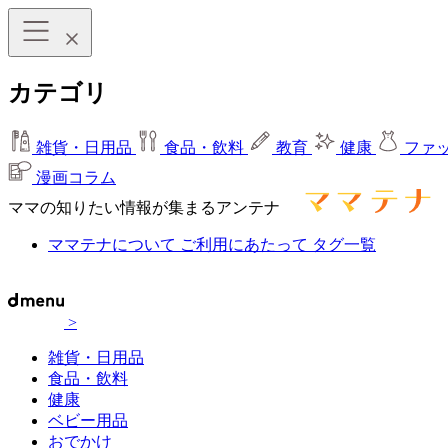
カテゴリ
雑貨・日用品
食品・飲料
教育
健康
ファ
漫画コラム
ママの知りたい情報が集まるアンテナ
ママテナについて
ご利用にあたって
タグ一覧
>
雑貨・日用品
食品・飲料
健康
ベビー用品
おでかけ