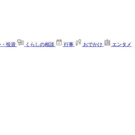
ー・投資
くらしの相談
行事
おでかけ
エンタメ