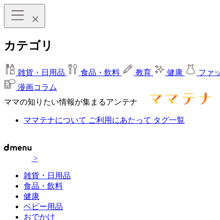
カテゴリ
雑貨・日用品
食品・飲料
教育
健康
ファ
漫画コラム
ママの知りたい情報が集まるアンテナ
ママテナについて
ご利用にあたって
タグ一覧
>
雑貨・日用品
食品・飲料
健康
ベビー用品
おでかけ