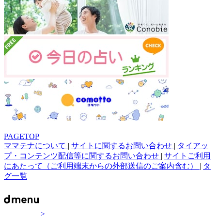
PAGETOP
ママテナについて
|
サイトに関するお問い合わせ
|
タイアッ
プ・コンテンツ配信等に関するお問い合わせ
|
サイトご利用
にあたって（ご利用端末からの外部送信のご案内含む）
|
タ
グ一覧
>