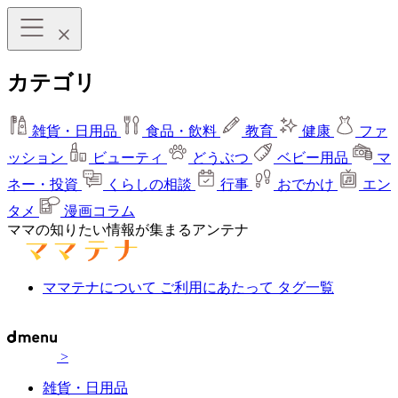
カテゴリ
雑貨・日用品
食品・飲料
教育
健康
ファ
ッション
ビューティ
どうぶつ
ベビー用品
マ
ネー・投資
くらしの相談
行事
おでかけ
エン
タメ
漫画コラム
ママの知りたい情報が集まるアンテナ
ママテナについて
ご利用にあたって
タグ一覧
>
雑貨・日用品