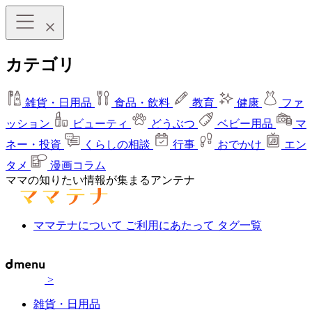
カテゴリ
雑貨・日用品
食品・飲料
教育
健康
ファ
ッション
ビューティ
どうぶつ
ベビー用品
マ
ネー・投資
くらしの相談
行事
おでかけ
エン
タメ
漫画コラム
ママの知りたい情報が集まるアンテナ
ママテナについて
ご利用にあたって
タグ一覧
>
雑貨・日用品