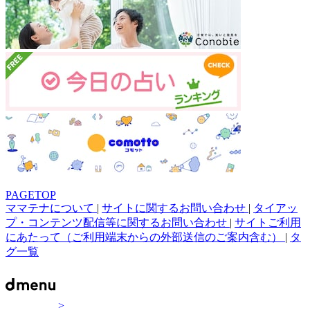
PAGETOP
ママテナについて
|
サイトに関するお問い合わせ
|
タイアッ
プ・コンテンツ配信等に関するお問い合わせ
|
サイトご利用
にあたって（ご利用端末からの外部送信のご案内含む）
|
タ
グ一覧
>