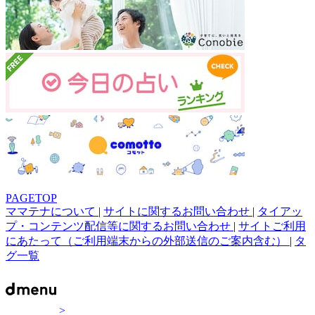
PAGETOP
ママテナについて
|
サイトに関するお問い合わせ
|
タイアッ
プ・コンテンツ配信等に関するお問い合わせ
|
サイトご利用
にあたって（ご利用端末からの外部送信のご案内含む）
|
タ
グ一覧
>