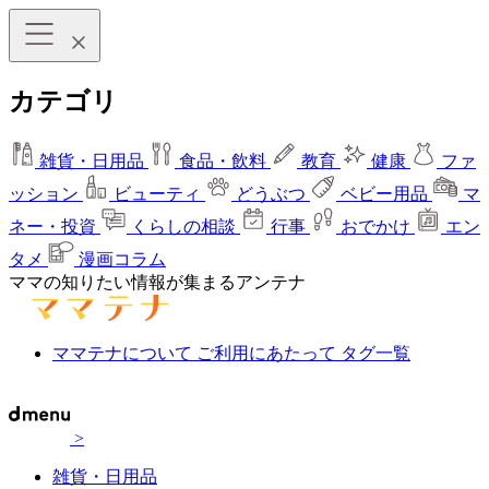
カテゴリ
雑貨・日用品
食品・飲料
教育
健康
ファ
ッション
ビューティ
どうぶつ
ベビー用品
マ
ネー・投資
くらしの相談
行事
おでかけ
エン
タメ
漫画コラム
ママの知りたい情報が集まるアンテナ
ママテナについて
ご利用にあたって
タグ一覧
>
雑貨・日用品