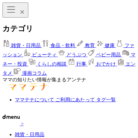
カテゴリ
雑貨・日用品
食品・飲料
教育
健康
ファ
ッション
ビューティ
どうぶつ
ベビー用品
マ
ネー・投資
くらしの相談
行事
おでかけ
エン
タメ
漫画コラム
ママの知りたい情報が集まるアンテナ
ママテナについて
ご利用にあたって
タグ一覧
>
雑貨・日用品