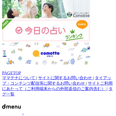
PAGETOP
ママテナについて
|
サイトに関するお問い合わせ
|
タイアッ
プ・コンテンツ配信等に関するお問い合わせ
|
サイトご利用
にあたって（ご利用端末からの外部送信のご案内含む）
|
タ
グ一覧
>