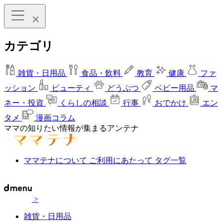
カテゴリ
雑貨・日用品
食品・飲料
教育
健康
ファ
ッション
ビューティ
どうぶつ
ベビー用品
マ
ネー・投資
くらしの相談
行事
おでかけ
エン
タメ
漫画コラム
ママの知りたい情報が集まるアンテナ
ママテナについて
ご利用にあたって
タグ一覧
>
雑貨・日用品