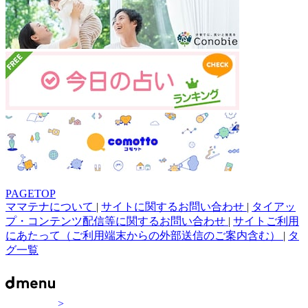
PAGETOP
ママテナについて
|
サイトに関するお問い合わせ
|
タイアッ
プ・コンテンツ配信等に関するお問い合わせ
|
サイトご利用
にあたって（ご利用端末からの外部送信のご案内含む）
|
タ
グ一覧
>