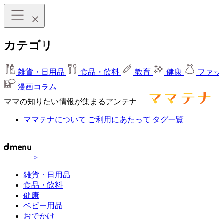
カテゴリ
雑貨・日用品
食品・飲料
教育
健康
ファ
漫画コラム
ママの知りたい情報が集まるアンテナ
ママテナについて
ご利用にあたって
タグ一覧
>
雑貨・日用品
食品・飲料
健康
ベビー用品
おでかけ