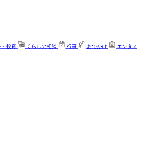
ー・投資
くらしの相談
行事
おでかけ
エンタメ