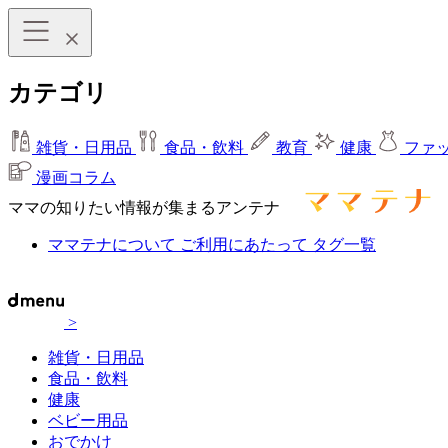
カテゴリ
雑貨・日用品
食品・飲料
教育
健康
ファ
漫画コラム
ママの知りたい情報が集まるアンテナ
ママテナについて
ご利用にあたって
タグ一覧
>
雑貨・日用品
食品・飲料
健康
ベビー用品
おでかけ