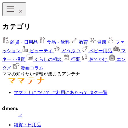
カテゴリ
雑貨・日用品
食品・飲料
教育
健康
ファ
ッション
ビューティ
どうぶつ
ベビー用品
マ
ネー・投資
くらしの相談
行事
おでかけ
エン
タメ
漫画コラム
ママの知りたい情報が集まるアンテナ
ママテナについて
ご利用にあたって
タグ一覧
>
雑貨・日用品