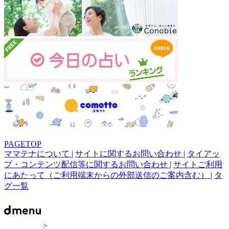
PAGETOP
ママテナについて
|
サイトに関するお問い合わせ
|
タイアッ
プ・コンテンツ配信等に関するお問い合わせ
|
サイトご利用
にあたって（ご利用端末からの外部送信のご案内含む）
|
タ
グ一覧
>