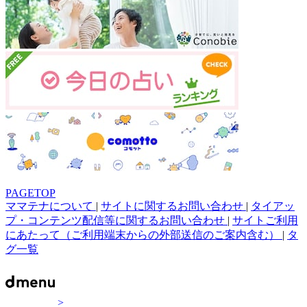
PAGETOP
ママテナについて
|
サイトに関するお問い合わせ
|
タイアッ
プ・コンテンツ配信等に関するお問い合わせ
|
サイトご利用
にあたって（ご利用端末からの外部送信のご案内含む）
|
タ
グ一覧
>