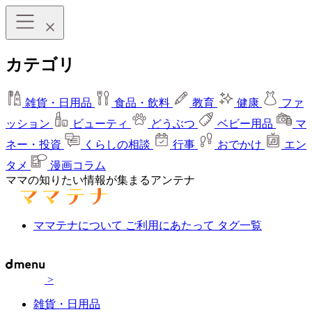
カテゴリ
雑貨・日用品
食品・飲料
教育
健康
ファ
ッション
ビューティ
どうぶつ
ベビー用品
マ
ネー・投資
くらしの相談
行事
おでかけ
エン
タメ
漫画コラム
ママの知りたい情報が集まるアンテナ
ママテナについて
ご利用にあたって
タグ一覧
>
雑貨・日用品