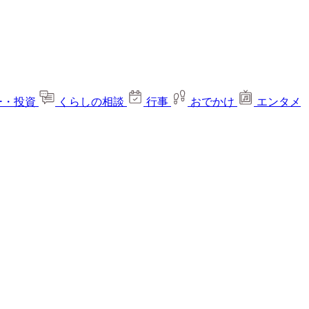
ー・投資
くらしの相談
行事
おでかけ
エンタメ