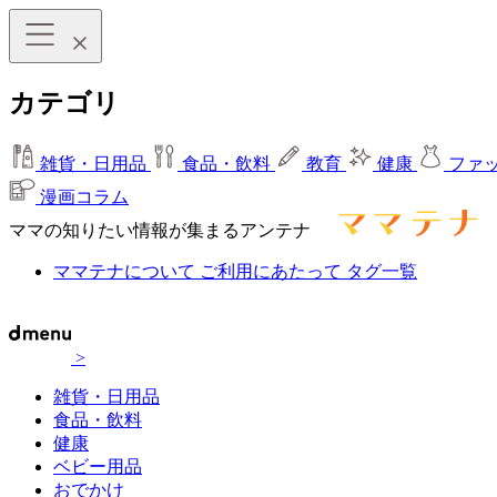
カテゴリ
雑貨・日用品
食品・飲料
教育
健康
ファ
漫画コラム
ママの知りたい情報が集まるアンテナ
ママテナについて
ご利用にあたって
タグ一覧
>
雑貨・日用品
食品・飲料
健康
ベビー用品
おでかけ