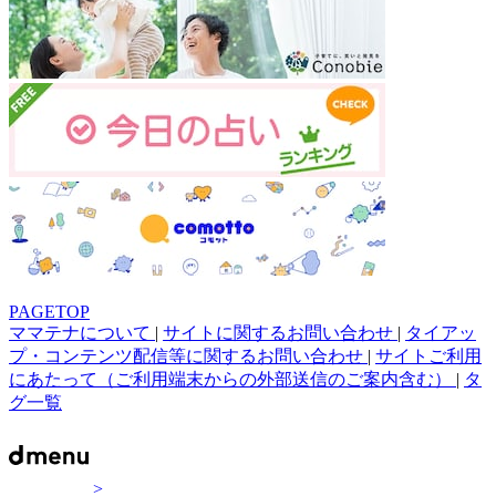
PAGETOP
ママテナについて
|
サイトに関するお問い合わせ
|
タイアッ
プ・コンテンツ配信等に関するお問い合わせ
|
サイトご利用
にあたって（ご利用端末からの外部送信のご案内含む）
|
タ
グ一覧
>