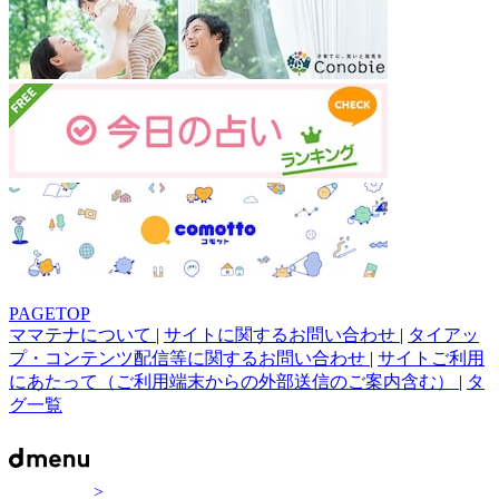
PAGETOP
ママテナについて
|
サイトに関するお問い合わせ
|
タイアッ
プ・コンテンツ配信等に関するお問い合わせ
|
サイトご利用
にあたって（ご利用端末からの外部送信のご案内含む）
|
タ
グ一覧
>