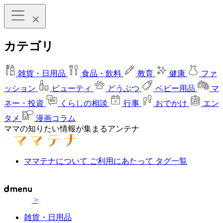
カテゴリ
雑貨・日用品
食品・飲料
教育
健康
ファ
ッション
ビューティ
どうぶつ
ベビー用品
マ
ネー・投資
くらしの相談
行事
おでかけ
エン
タメ
漫画コラム
ママの知りたい情報が集まるアンテナ
ママテナについて
ご利用にあたって
タグ一覧
>
雑貨・日用品