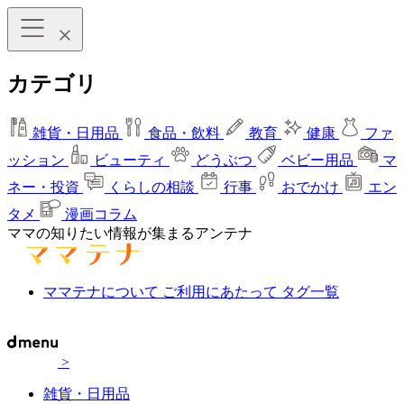
カテゴリ
雑貨・日用品
食品・飲料
教育
健康
ファ
ッション
ビューティ
どうぶつ
ベビー用品
マ
ネー・投資
くらしの相談
行事
おでかけ
エン
タメ
漫画コラム
ママの知りたい情報が集まるアンテナ
ママテナについて
ご利用にあたって
タグ一覧
>
雑貨・日用品