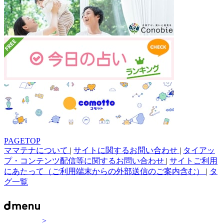
PAGETOP
ママテナについて
|
サイトに関するお問い合わせ
|
タイアッ
プ・コンテンツ配信等に関するお問い合わせ
|
サイトご利用
にあたって（ご利用端末からの外部送信のご案内含む）
|
タ
グ一覧
>