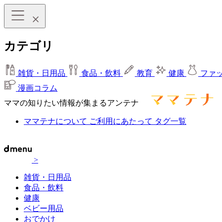
カテゴリ
雑貨・日用品
食品・飲料
教育
健康
ファ
漫画コラム
ママの知りたい情報が集まるアンテナ
ママテナについて
ご利用にあたって
タグ一覧
>
雑貨・日用品
食品・飲料
健康
ベビー用品
おでかけ