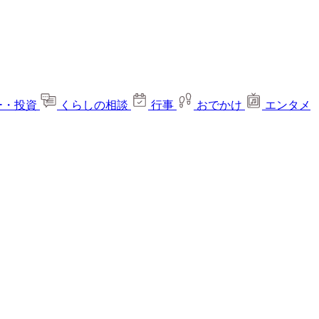
ー・投資
くらしの相談
行事
おでかけ
エンタメ