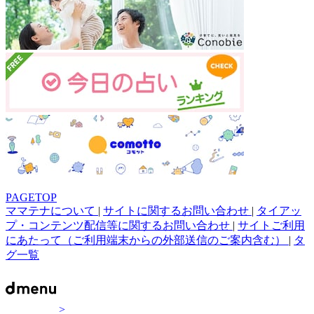
PAGETOP
ママテナについて
|
サイトに関するお問い合わせ
|
タイアッ
プ・コンテンツ配信等に関するお問い合わせ
|
サイトご利用
にあたって（ご利用端末からの外部送信のご案内含む）
|
タ
グ一覧
>