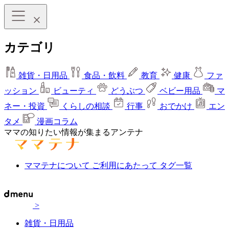
カテゴリ
雑貨・日用品
食品・飲料
教育
健康
ファ
ッション
ビューティ
どうぶつ
ベビー用品
マ
ネー・投資
くらしの相談
行事
おでかけ
エン
タメ
漫画コラム
ママの知りたい情報が集まるアンテナ
ママテナについて
ご利用にあたって
タグ一覧
>
雑貨・日用品