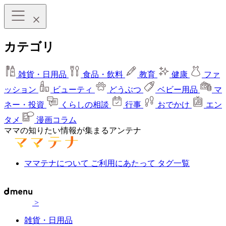
カテゴリ
雑貨・日用品
食品・飲料
教育
健康
ファ
ッション
ビューティ
どうぶつ
ベビー用品
マ
ネー・投資
くらしの相談
行事
おでかけ
エン
タメ
漫画コラム
ママの知りたい情報が集まるアンテナ
ママテナについて
ご利用にあたって
タグ一覧
>
雑貨・日用品