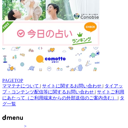
PAGETOP
ママテナについて
|
サイトに関するお問い合わせ
|
タイアッ
プ・コンテンツ配信等に関するお問い合わせ
|
サイトご利用
にあたって（ご利用端末からの外部送信のご案内含む）
|
タ
グ一覧
>