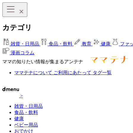
カテゴリ
雑貨・日用品
食品・飲料
教育
健康
ファ
漫画コラム
ママの知りたい情報が集まるアンテナ
ママテナについて
ご利用にあたって
タグ一覧
>
雑貨・日用品
食品・飲料
健康
ベビー用品
おでかけ