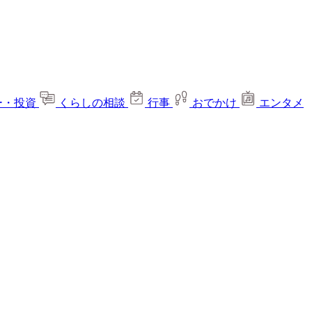
ー・投資
くらしの相談
行事
おでかけ
エンタメ