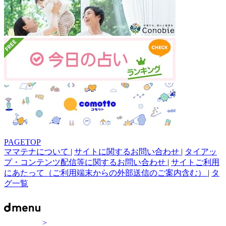
PAGETOP
ママテナについて
|
サイトに関するお問い合わせ
|
タイアッ
プ・コンテンツ配信等に関するお問い合わせ
|
サイトご利用
にあたって（ご利用端末からの外部送信のご案内含む）
|
タ
グ一覧
>