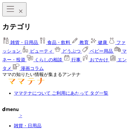
カテゴリ
雑貨・日用品
食品・飲料
教育
健康
ファ
ッション
ビューティ
どうぶつ
ベビー用品
マ
ネー・投資
くらしの相談
行事
おでかけ
エン
タメ
漫画コラム
ママの知りたい情報が集まるアンテナ
ママテナについて
ご利用にあたって
タグ一覧
>
雑貨・日用品