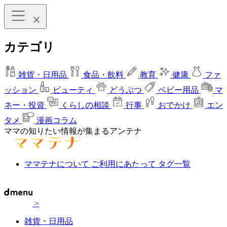
カテゴリ
雑貨・日用品
食品・飲料
教育
健康
ファ
ッション
ビューティ
どうぶつ
ベビー用品
マ
ネー・投資
くらしの相談
行事
おでかけ
エン
タメ
漫画コラム
ママの知りたい情報が集まるアンテナ
ママテナについて
ご利用にあたって
タグ一覧
>
雑貨・日用品