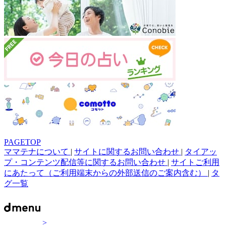
PAGETOP
ママテナについて
|
サイトに関するお問い合わせ
|
タイアッ
プ・コンテンツ配信等に関するお問い合わせ
|
サイトご利用
にあたって（ご利用端末からの外部送信のご案内含む）
|
タ
グ一覧
>