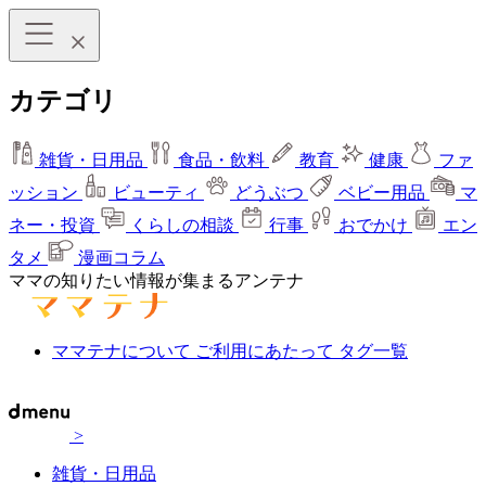
カテゴリ
雑貨・日用品
食品・飲料
教育
健康
ファ
ッション
ビューティ
どうぶつ
ベビー用品
マ
ネー・投資
くらしの相談
行事
おでかけ
エン
タメ
漫画コラム
ママの知りたい情報が集まるアンテナ
ママテナについて
ご利用にあたって
タグ一覧
>
雑貨・日用品