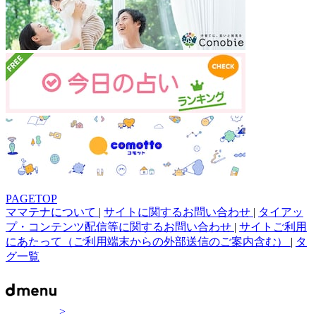
PAGETOP
ママテナについて
|
サイトに関するお問い合わせ
|
タイアッ
プ・コンテンツ配信等に関するお問い合わせ
|
サイトご利用
にあたって（ご利用端末からの外部送信のご案内含む）
|
タ
グ一覧
>