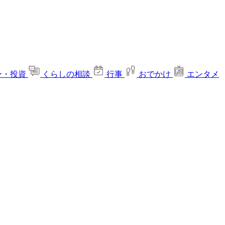
ー・投資
くらしの相談
行事
おでかけ
エンタメ