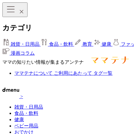
カテゴリ
雑貨・日用品
食品・飲料
教育
健康
ファ
漫画コラム
ママの知りたい情報が集まるアンテナ
ママテナについて
ご利用にあたって
タグ一覧
>
雑貨・日用品
食品・飲料
健康
ベビー用品
おでかけ