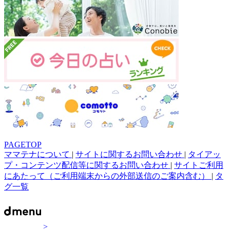
PAGETOP
ママテナについて
|
サイトに関するお問い合わせ
|
タイアッ
プ・コンテンツ配信等に関するお問い合わせ
|
サイトご利用
にあたって（ご利用端末からの外部送信のご案内含む）
|
タ
グ一覧
>