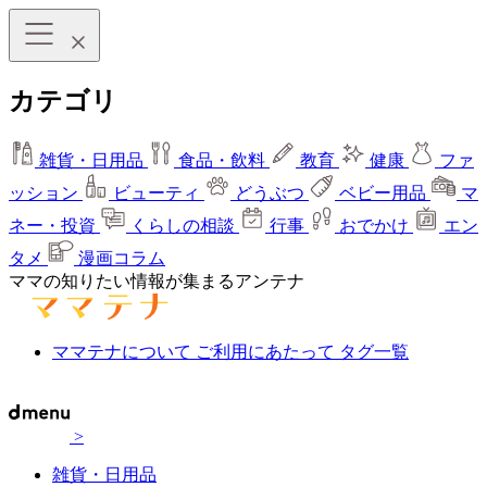
カテゴリ
雑貨・日用品
食品・飲料
教育
健康
ファ
ッション
ビューティ
どうぶつ
ベビー用品
マ
ネー・投資
くらしの相談
行事
おでかけ
エン
タメ
漫画コラム
ママの知りたい情報が集まるアンテナ
ママテナについて
ご利用にあたって
タグ一覧
>
雑貨・日用品