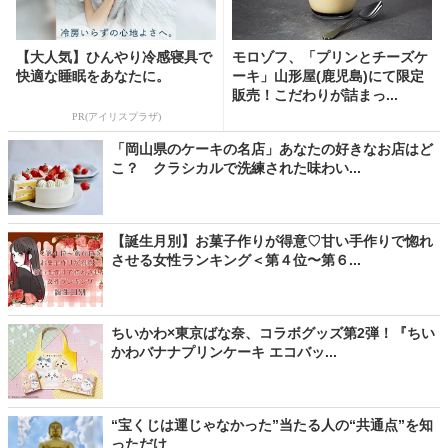
【大人気】ひんやり冷感寝具で
モロゾフ、「プリンとチーズケ
快適な睡眠をあなたに。
ーキ」山形屋(鹿児島)にて限定
販売！こだわりが詰まっ...
PR(アイリスプラザ)
「岡山県のケーキの名店」あなたの好きなお店はど
こ？ クラシカルで洗練された味わい...
【誕生月別】お菓子作りが得意♡甘い手作りで惚れ
させる女性ランキング＜第４位〜第６...
ちいかわ×東京ばな奈、コラボグッズ第2弾！『ちい
かわバナナプリンケーキ エコバッ...
“宝くじは運じゃなかった”当たる人の“共通点”を知
っただけ