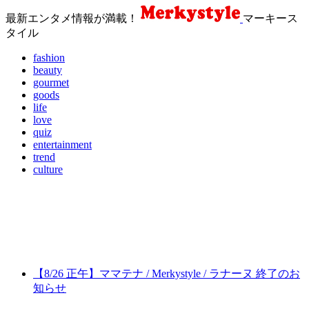
最新エンタメ情報が満載！
マーキース
タイル
fashion
beauty
gourmet
goods
life
love
quiz
entertainment
trend
culture
【8/26 正午】ママテナ / Merkystyle / ラナーヌ 終了のお
知らせ