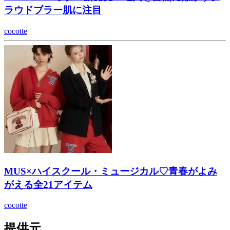
ラウドブラー肌に注目
cocotte
MUS×ハイスクール・ミュージカル♡青春がよみ
がえる全21アイテム
cocotte
提供元