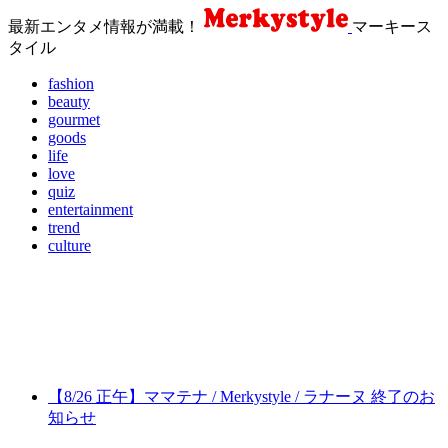
最新エンタメ情報が満載！
マーキース
タイル
fashion
beauty
gourmet
goods
life
love
quiz
entertainment
trend
culture
【8/26 正午】ママテナ / Merkystyle / ラナーヌ 終了のお
知らせ