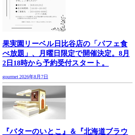
果実園リーベル日比谷店の「パフェ食
べ放題」、月曜日限定で開催決定。8月
2日18時から予約受付スタート。
gourmet
2026年8月7日
『バターのいとこ』＆『北海道ブラウ