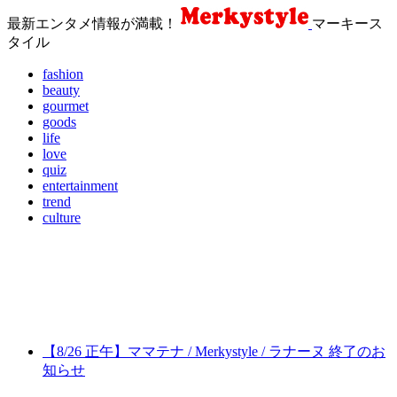
最新エンタメ情報が満載！
マーキース
タイル
fashion
beauty
gourmet
goods
life
love
quiz
entertainment
trend
culture
【8/26 正午】ママテナ / Merkystyle / ラナーヌ 終了のお
知らせ