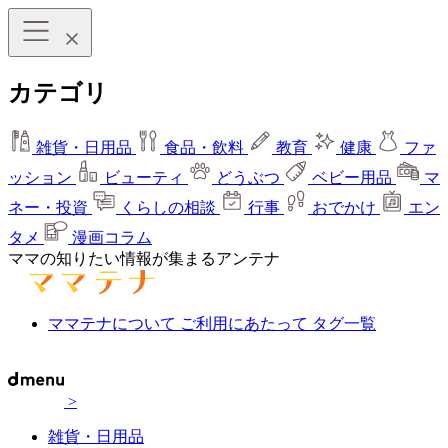
カテゴリ
雑貨・日用品
食品・飲料
教育
健康
ファ
ッション
ビューティ
どうぶつ
ベビー用品
マ
ネー・投資
くらしの相談
行事
おでかけ
エン
タメ
漫画コラム
ママの知りたい情報が集まるアンテナ
ママテナについて
ご利用にあたって
タグ一覧
>
雑貨・日用品