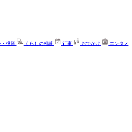
ー・投資
くらしの相談
行事
おでかけ
エンタメ