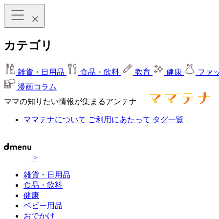
カテゴリ
雑貨・日用品
食品・飲料
教育
健康
ファ
漫画コラム
ママの知りたい情報が集まるアンテナ
ママテナについて
ご利用にあたって
タグ一覧
>
雑貨・日用品
食品・飲料
健康
ベビー用品
おでかけ