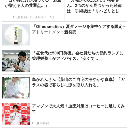
「占い師だけが知ってる〝お金
「月曜から夜ふかし」桐谷さ
が増える人の共通点〟」
ん、2つのがん見つかった経緯
は 手術後は「リハビリとし...
PR(合同会社デジタルファーム )
「Of cosmetics」夏ダメージを集中ケアする限定ヘ
アトリートメント新発売
「昼食代は500円前後」会社員たちの節約ランチに
管理栄養士がアドバイス。“安くて...
島かれんさん【葉山のご自宅の涼やかな食卓】「ガ
ラスの器で暮らしに涼を取り入れる」
アマゾンで大人気！血圧対策はコーヒーに足してみ
て
PR(森永乳業)