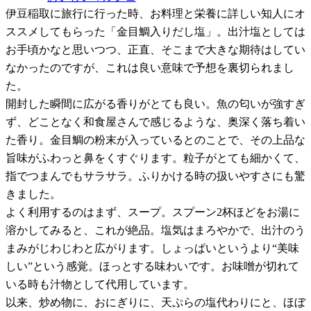
伊豆稲取に旅行に行った時、お料理と栄養に詳しい知人にオ
ススメしてもらった「金目鯛入りだし塩」。出汁塩としては
お手頃かなと思いつつ、正直、そこまで大きな期待はしてい
なかったのですが、これは良い意味で予想を裏切られまし
た。
開封した瞬間に広がる香りがとても良い。魚の匂いが強すぎ
ず、どことなく和食屋さんで感じるような、奥深く落ち着い
た香り。金目鯛の粉末が入っているとのことで、その上品な
旨味がふわっと鼻をくすぐります。粒子がとても細かくて、
指でつまんでもサラサラ。ふりかける時の扱いやすさにも驚
きました。
よく利用するのはまず、スープ。スプーン2杯ほどをお湯に
溶かしてみると、これが絶品。塩気はまろやかで、出汁のう
まみがじわじわと広がります。しょっぱいというより“美味
しい”という感覚。ほっとする味わいです。お味噌が切れて
いる時も汁物として代用しています。
以来、炒め物に、おにぎりに、天ぷらの塩代わりにと、ほぼ