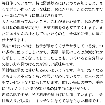
毎日使っています。特に野菜炒めにひとつまみ加えると、ま
るでプロが作ったような味に。おにぎりも、ただの塩むすび
が一気にごちそうに格上げされます。
天ぷらに振ってみたところ、これがまた絶妙で、お塩の中に
金目鯛の風味が広がり、素材の味を引き立ててくれます。ま
たにゅうめんの汁としていただくのも、全体的に優しい味に
仕上がります。
気をつけたいのは、粒子が細かくてサラサラしている分、つ
い多めに使ってしまいがち。実際、最初のころは加減がわか
らずしょっぱくなってしまったことも。いろいろと自分好み
の使い方を見つけるのが楽しい調味料です。
開封後は早めに使い切るのがよいようです。今ではなくなる
とちょっと不安なくらいで買いだめしています。友人へのプ
チプレゼントなどにもしています。忙しい毎日の中で、手軽
に“ちゃんとした味”が出せるのは本当にありがたい。
内緒の話ですが、私の料理の底上げに活躍しています。「金
目鯛入りだし塩」、キッチンになくてはならない相棒です。