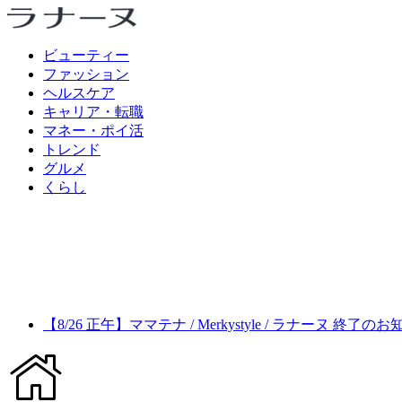
ビューティー
ファッション
ヘルスケア
キャリア・転職
マネー・ポイ活
トレンド
グルメ
くらし
【8/26 正午】ママテナ / Merkystyle / ラナーヌ 終了の