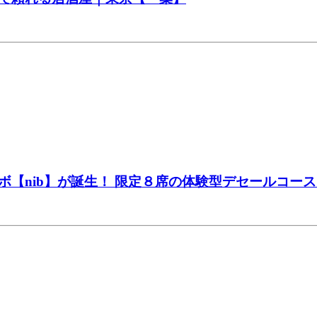
【nib】が誕生！ 限定８席の体験型デセールコー