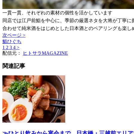
一貫一貫、それぞれの素材の個性を活かしています
同店では江戸前鮨を中心に、季節の厳選ネタを大将が丁寧に
合わせて純米酒をはじめとした日本酒とのペアリングも楽し
次ページ >
鮨ひぐち
1
2
3
4
>
配信元：
ヒトサラMAGAZINE
関連記事
≫ひとり飲みから宴会まで、日本橋・三越前エリア