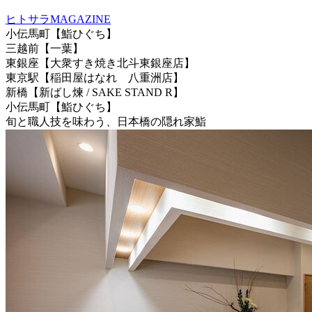
ヒトサラMAGAZINE
小伝馬町【鮨ひぐち】
三越前【一葉】
東銀座【大衆すき焼き北斗東銀座店】
東京駅【稲田屋はなれ 八重洲店】
新橋【新ばし煉 / SAKE STAND R】
小伝馬町【鮨ひぐち】
旬と職人技を味わう、日本橋の隠れ家鮨