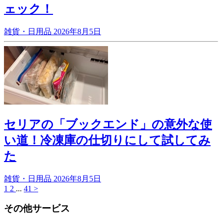
ェック！
雑貨・日用品
2026年8月5日
セリアの「ブックエンド」の意外な使
い道！冷凍庫の仕切りにして試してみ
た
雑貨・日用品
2026年8月5日
1
2
...
41
>
その他サービス