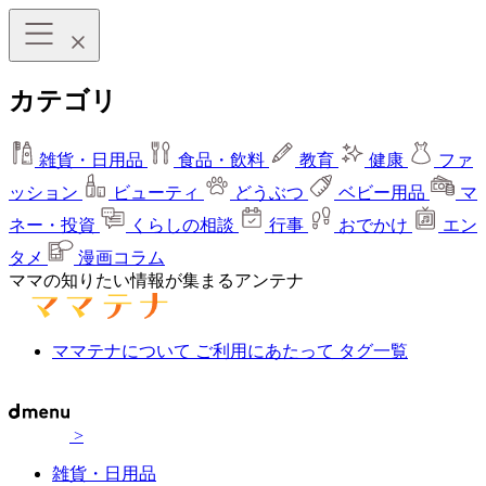
カテゴリ
雑貨・日用品
食品・飲料
教育
健康
ファ
ッション
ビューティ
どうぶつ
ベビー用品
マ
ネー・投資
くらしの相談
行事
おでかけ
エン
タメ
漫画コラム
ママの知りたい情報が集まるアンテナ
ママテナについて
ご利用にあたって
タグ一覧
>
雑貨・日用品