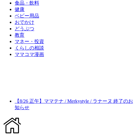
食品・飲料
健康
ベビー用品
おでかけ
どうぶつ
教育
マネー・投資
くらしの相談
ママコマ漫画
【8/26 正午】ママテナ / Merkystyle / ラナーヌ 終了のお
知らせ