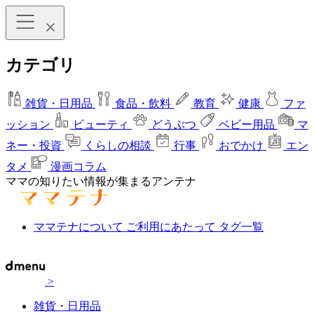
カテゴリ
雑貨・日用品
食品・飲料
教育
健康
ファ
ッション
ビューティ
どうぶつ
ベビー用品
マ
ネー・投資
くらしの相談
行事
おでかけ
エン
タメ
漫画コラム
ママの知りたい情報が集まるアンテナ
ママテナについて
ご利用にあたって
タグ一覧
>
雑貨・日用品