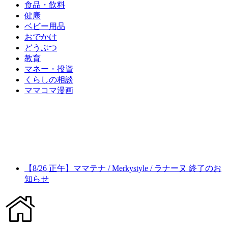
食品・飲料
健康
ベビー用品
おでかけ
どうぶつ
教育
マネー・投資
くらしの相談
ママコマ漫画
【8/26 正午】ママテナ / Merkystyle / ラナーヌ 終了のお
知らせ