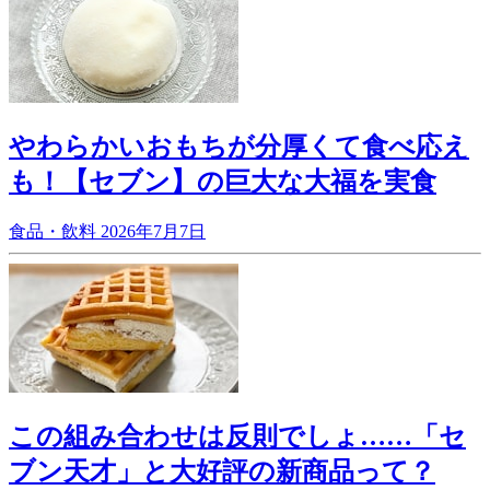
やわらかいおもちが分厚くて食べ応え
も！【セブン】の巨大な大福を実食
食品・飲料
2026年7月7日
この組み合わせは反則でしょ……「セ
ブン天才」と大好評の新商品って？