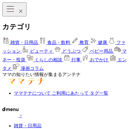
カテゴリ
雑貨・日用品
食品・飲料
教育
健康
ファ
ッション
ビューティ
どうぶつ
ベビー用品
マ
ネー・投資
くらしの相談
行事
おでかけ
エン
タメ
漫画コラム
ママの知りたい情報が集まるアンテナ
ママテナについて
ご利用にあたって
タグ一覧
>
雑貨・日用品