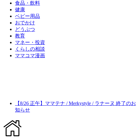
食品・飲料
健康
ベビー用品
おでかけ
どうぶつ
教育
マネー・投資
くらしの相談
ママコマ漫画
【8/26 正午】ママテナ / Merkystyle / ラナーヌ 終了のお
知らせ