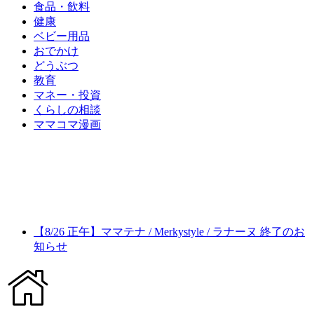
食品・飲料
健康
ベビー用品
おでかけ
どうぶつ
教育
マネー・投資
くらしの相談
ママコマ漫画
【8/26 正午】ママテナ / Merkystyle / ラナーヌ 終了のお
知らせ