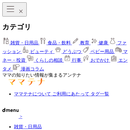
カテゴリ
雑貨・日用品
食品・飲料
教育
健康
ファ
ッション
ビューティ
どうぶつ
ベビー用品
マ
ネー・投資
くらしの相談
行事
おでかけ
エン
タメ
漫画コラム
ママの知りたい情報が集まるアンテナ
ママテナについて
ご利用にあたって
タグ一覧
>
雑貨・日用品