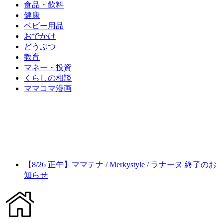
食品・飲料
健康
ベビー用品
おでかけ
どうぶつ
教育
マネー・投資
くらしの相談
ママコマ漫画
【8/26 正午】ママテナ / Merkystyle / ラナーヌ 終了のお
知らせ