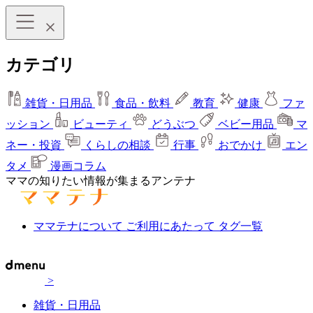
カテゴリ
雑貨・日用品
食品・飲料
教育
健康
ファ
ッション
ビューティ
どうぶつ
ベビー用品
マ
ネー・投資
くらしの相談
行事
おでかけ
エン
タメ
漫画コラム
ママの知りたい情報が集まるアンテナ
ママテナについて
ご利用にあたって
タグ一覧
>
雑貨・日用品