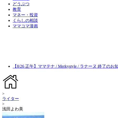
どうぶつ
教育
マネー・投資
くらしの相談
ママコマ漫画
【8/26 正午】ママテナ / Merkystyle / ラナーヌ 終了の
>
ライター
>
浅田よわ美