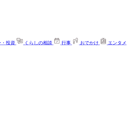
ー・投資
くらしの相談
行事
おでかけ
エンタメ