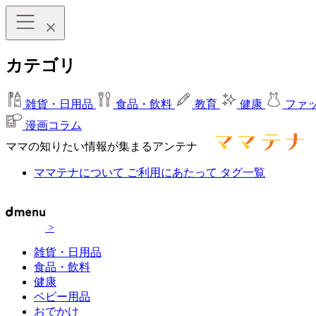
カテゴリ
雑貨・日用品
食品・飲料
教育
健康
ファ
漫画コラム
ママの知りたい情報が集まるアンテナ
ママテナについて
ご利用にあたって
タグ一覧
>
雑貨・日用品
食品・飲料
健康
ベビー用品
おでかけ