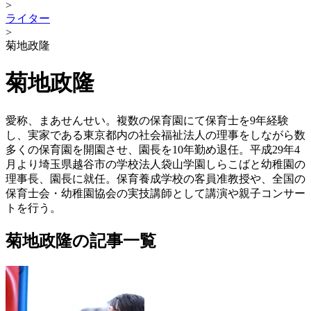
>
ライター
>
菊地政隆
菊地政隆
愛称、まあせんせい。複数の保育園にて保育士を9年経験
し、実家である東京都内の社会福祉法人の理事をしながら数
多くの保育園を開園させ、園長を10年勤め退任。平成29年4
月より埼玉県越谷市の学校法人袋山学園しらこばと幼稚園の
理事長、園長に就任。保育養成学校の客員准教授や、全国の
保育士会・幼稚園協会の実技講師として講演や親子コンサー
トを行う。
菊地政隆の記事一覧