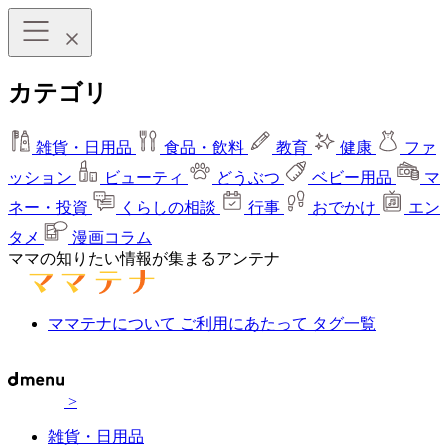
カテゴリ
雑貨・日用品
食品・飲料
教育
健康
ファ
ッション
ビューティ
どうぶつ
ベビー用品
マ
ネー・投資
くらしの相談
行事
おでかけ
エン
タメ
漫画コラム
ママの知りたい情報が集まるアンテナ
ママテナについて
ご利用にあたって
タグ一覧
>
雑貨・日用品