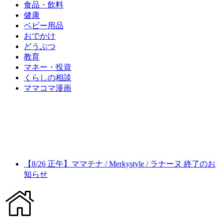
食品・飲料
健康
ベビー用品
おでかけ
どうぶつ
教育
マネー・投資
くらしの相談
ママコマ漫画
【8/26 正午】ママテナ / Merkystyle / ラナーヌ 終了のお
知らせ